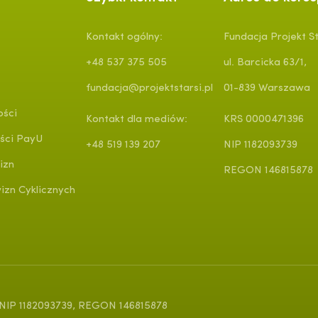
Kontakt ogólny:
Fundacja Projekt St
+48 537 375 505
ul. Barcicka 63/1,
fundacja@projektstarsi.pl
01-839 Warszawa
ości
Kontakt dla mediów:
KRS 0000471396
ści PayU
+48 519 139 207
NIP 1182093739
izn
REGON 146815878
zn Cyklicznych
, NIP 1182093739, REGON 146815878