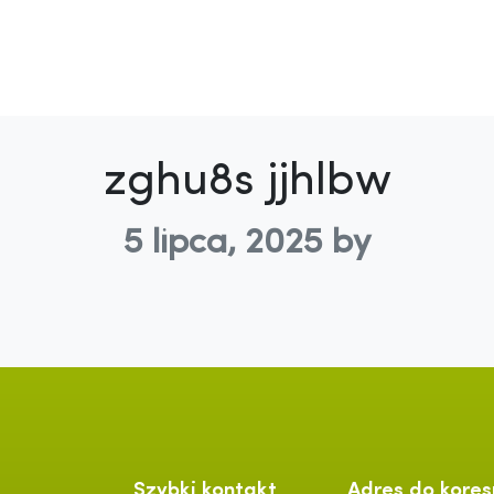
zghu8s jjhlbw
5 lipca, 2025
by
Szybki kontakt
Adres do kores