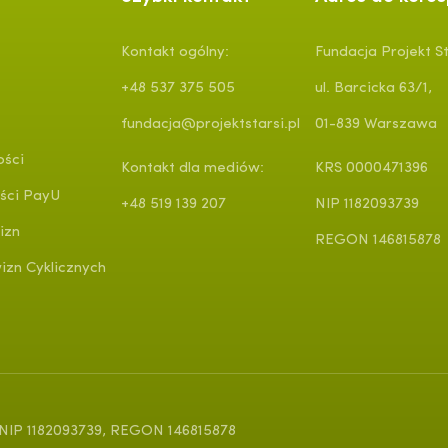
Kontakt ogólny:
Fundacja Projekt St
+48 537 375 505
ul. Barcicka 63/1,
fundacja@projektstarsi.pl
01-839 Warszawa
ości
Kontakt dla mediów:
KRS 0000471396
ści PayU
+48 519 139 207
NIP 1182093739
izn
REGON 146815878
zn Cyklicznych
, NIP 1182093739, REGON 146815878