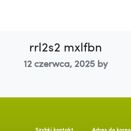
rrl2s2 mxlfbn
12 czerwca, 2025
by
Szybki kontakt
Adres do kores