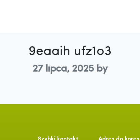
9eaaih ufz1o3
27 lipca, 2025
by
Szybki kontakt
Adres do kores