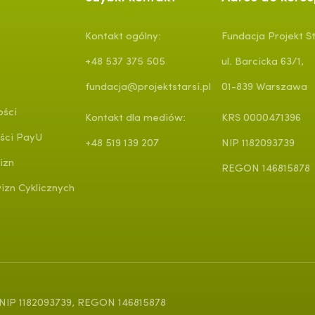
Kontakt ogólny:
Fundacja Projekt St
+48 537 375 505
ul. Barcicka 63/1,
fundacja@projektstarsi.pl
01-839 Warszawa
ości
Kontakt dla mediów:
KRS 0000471396
ści PayU
+48 519 139 207
NIP 1182093739
izn
REGON 146815878
zn Cyklicznych
, NIP 1182093739, REGON 146815878