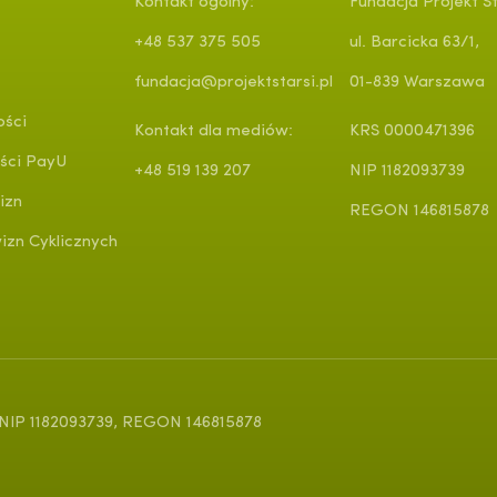
Kontakt ogólny:
Fundacja Projekt St
+48 537 375 505
ul. Barcicka 63/1,
fundacja@projektstarsi.pl
01-839 Warszawa
ości
Kontakt dla mediów:
KRS 0000471396
ści PayU
+48 519 139 207
NIP 1182093739
izn
REGON 146815878
zn Cyklicznych
, NIP 1182093739, REGON 146815878